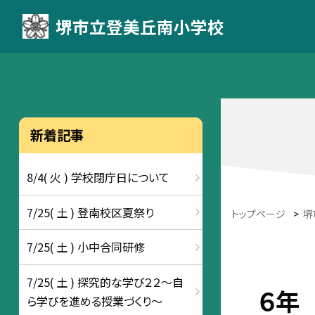
堺市立登美丘南小学校
新着記事
8/4( 火 ) 学校閉庁日について
7/25( 土 ) 登南校区夏祭り
トップページ
>
堺
7/25( 土 ) 小中合同研修
7/25( 土 ) 探究的な学び２２～自
６年
ら学びを進める授業づくり～