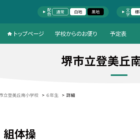
配色
文字
通常
白地
黒地
標
トップページ
学校からのお便り
予定表
堺市立登美丘
市立登美丘南小学校
>
６年生
>
詳細
 組体操