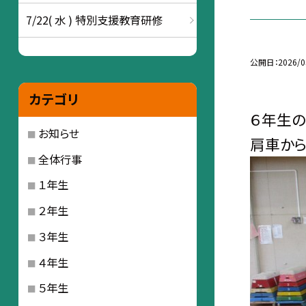
7/22( 水 ) 特別支援教育研修
公開日
2026/0
カテゴリ
６年生の
お知らせ
肩車から
全体行事
１年生
２年生
３年生
４年生
５年生