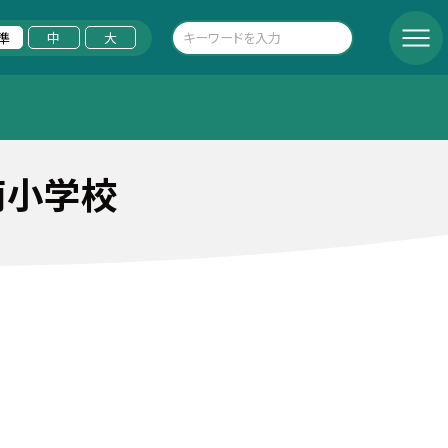
準
中
大
南小学校