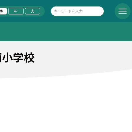
準
中
大
南小学校