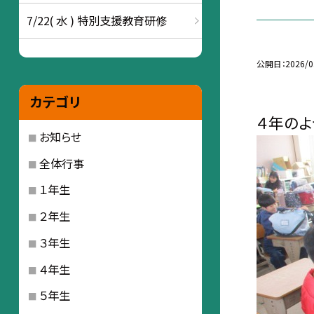
7/22( 水 ) 特別支援教育研修
公開日
2026/0
カテゴリ
４年のよ
お知らせ
全体行事
１年生
２年生
３年生
４年生
５年生