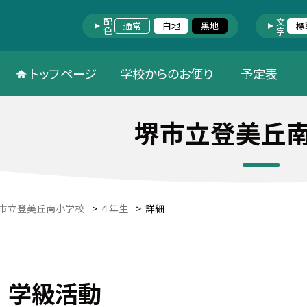
配色
文字
通常
白地
黒地
標
トップページ
学校からのお便り
予定表
堺市立登美丘
市立登美丘南小学校
>
４年生
>
詳細
 学級活動