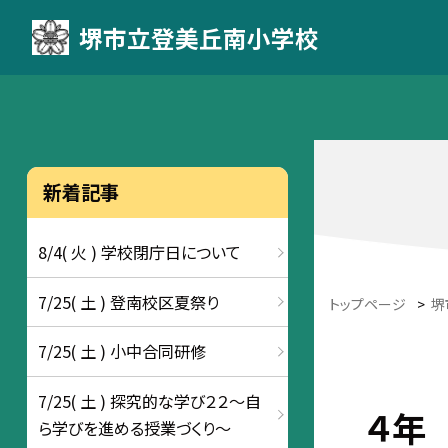
堺市立登美丘南小学校
新着記事
8/4( 火 ) 学校閉庁日について
7/25( 土 ) 登南校区夏祭り
トップページ
>
堺
7/25( 土 ) 小中合同研修
7/25( 土 ) 探究的な学び２２～自
４年
ら学びを進める授業づくり～