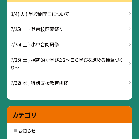
8/4( 火 ) 学校閉庁日について
7/25( 土 ) 登南校区夏祭り
7/25( 土 ) 小中合同研修
7/25( 土 ) 探究的な学び２２～自ら学びを進める授業づく
り～
7/22( 水 ) 特別支援教育研修
カテゴリ
お知らせ