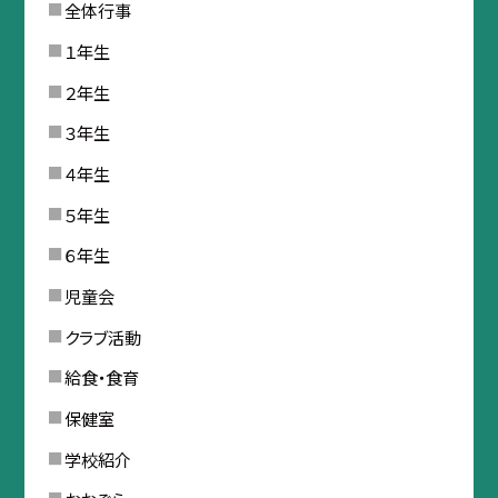
全体行事
１年生
２年生
３年生
４年生
５年生
６年生
児童会
クラブ活動
給食・食育
保健室
学校紹介