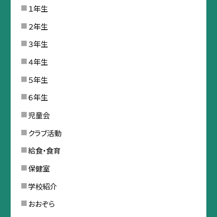
１年生
２年生
３年生
４年生
５年生
６年生
児童会
クラブ活動
給食・食育
保健室
学校紹介
おおぞら