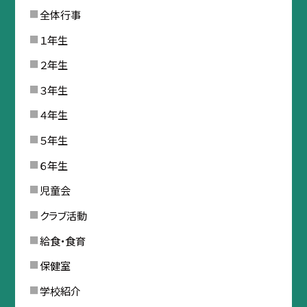
全体行事
１年生
２年生
３年生
４年生
５年生
６年生
児童会
クラブ活動
給食・食育
保健室
学校紹介