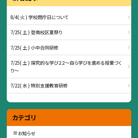
8/4( 火 ) 学校閉庁日について
7/25( 土 ) 登南校区夏祭り
7/25( 土 ) 小中合同研修
7/25( 土 ) 探究的な学び２２～自ら学びを進める授業づく
り～
7/22( 水 ) 特別支援教育研修
カテゴリ
お知らせ