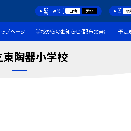
配色
文字
通常
白地
黒地
標
トップページ
学校からのお知らせ（配布文書）
予定
立東陶器小学校