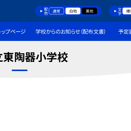
配色
文字
通常
白地
黒地
標
トップページ
学校からのお知らせ（配布文書）
予定
立東陶器小学校