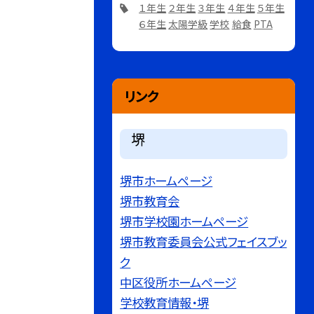
１年生
２年生
３年生
４年生
５年生
６年生
太陽学級
学校
給食
PTA
リンク
堺
堺市ホームページ
堺市教育会
堺市学校園ホームページ
堺市教育委員会公式フェイスブッ
ク
中区役所ホームページ
学校教育情報・堺