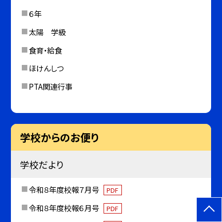
６年
太陽 学級
食育・給食
ほけんしつ
PTA関連行事
学校からのお便り
学校だより
令和８年度校報７月号
PDF
令和８年度校報６月号
PDF