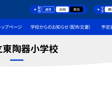
配色
文字
通常
白地
黒地
標
トップページ
学校からのお知らせ（配布文書）
予定
立東陶器小学校