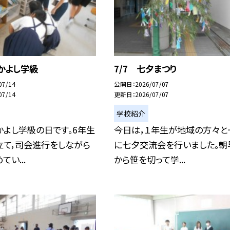
なかよし学級
7/7 七夕まつり
07/14
公開日
2026/07/07
07/14
更新日
2026/07/07
学校紹介
よし学級の日です。6年生
今日は，１年生が地域の方々と
立て，司会進行をしながら
に七夕交流会を行いました。朝
い...
から笹を切って学...