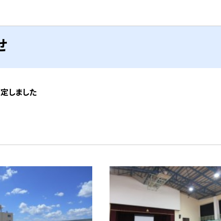
せ
策定しました