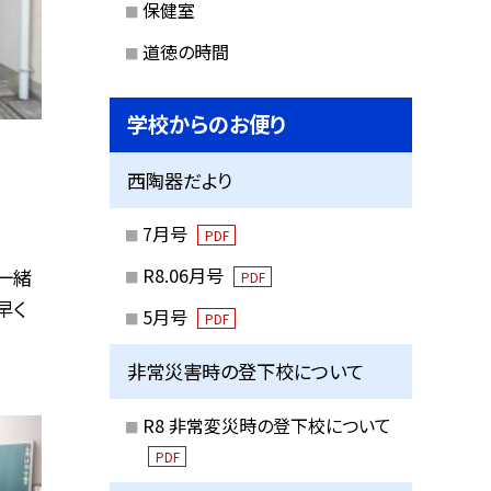
保健室
道徳の時間
学校からのお便り
西陶器だより
7月号
PDF
R8.06月号
一緒
PDF
早く
5月号
PDF
非常災害時の登下校について
R8 非常変災時の登下校について
PDF