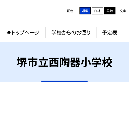
配色
通常
白地
黒地
文字
トップページ
学校からのお便り
予定表
堺市立西陶器小学校