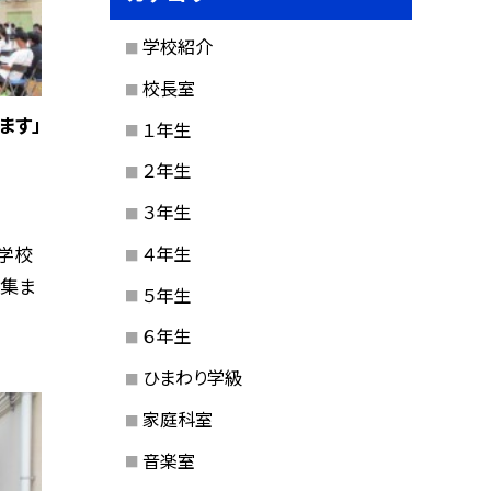
学校紹介
校長室
ます」
１年生
２年生
３年生
４年生
学校
が集ま
５年生
６年生
ひまわり学級
家庭科室
音楽室