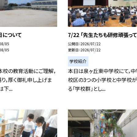
日について
7/22 「先生たちも研修頑張って
08/05
公開日
2026/07/22
08/05
更新日
2026/07/22
学校紹介
本校の教育活動にご理解，
本日は泉ヶ丘東中学校にて，中
賜り，厚く御礼申し上げま
校区の3つの小学校と中学校
下...
る「学校群」とし...