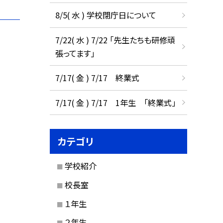
8/5( 水 ) 学校閉庁日について
7/22( 水 ) 7/22 「先生たちも研修頑
張ってます」
7/17( 金 ) 7/17 終業式
7/17( 金 ) 7/17 1年生 「終業式」
カテゴリ
学校紹介
校長室
１年生
２年生