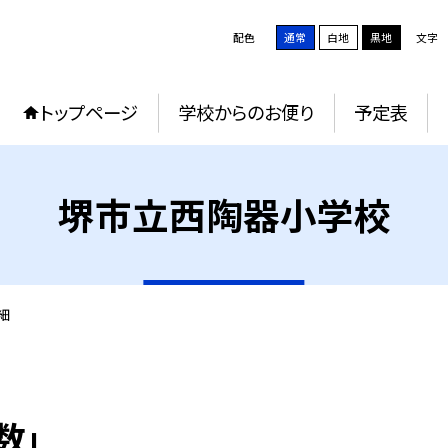
配色
通常
白地
黒地
文字
トップページ
学校からのお便り
予定表
堺市立西陶器小学校
細
数」