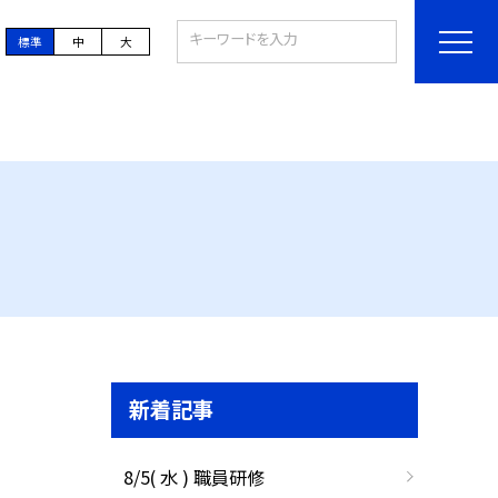
標準
中
大
新着記事
8/5( 水 ) 職員研修