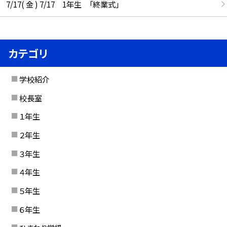
7/17( 金 ) 7/17 1年生 「終業式」
カテゴリ
学校紹介
校長室
１年生
２年生
３年生
４年生
５年生
６年生