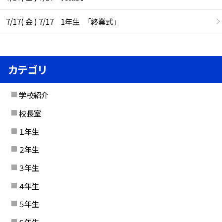
7/17( 金 ) 7/17 1年生 「終業式」
カテゴリ
学校紹介
校長室
１年生
２年生
３年生
４年生
５年生
６年生