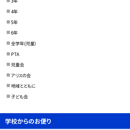
3年
4年
5年
6年
全学年(児童）
PTA
児童会
アリスの会
地域とともに
子ども会
学校からのお便り