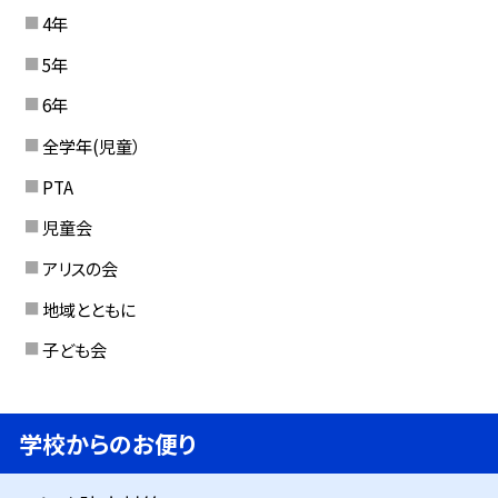
4年
5年
6年
全学年(児童）
PTA
児童会
アリスの会
地域とともに
子ども会
学校からのお便り