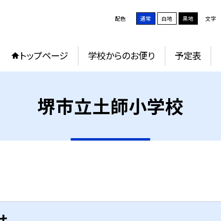
配色
通常
白地
黒地
文字
トップページ
学校からのお便り
予定表
堺市立土師小学校
せ