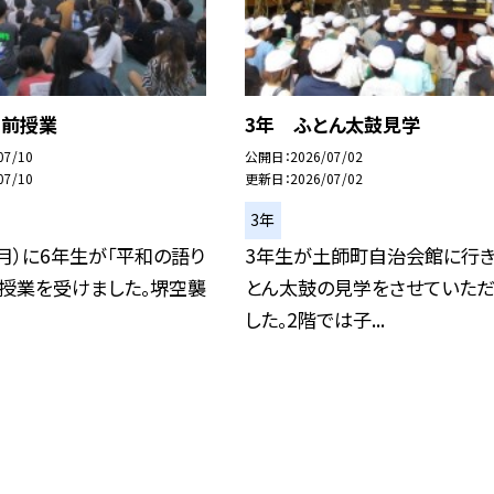
出前授業
3年 ふとん太鼓見学
07/10
公開日
2026/07/02
07/10
更新日
2026/07/02
3年
（月）に6年生が「平和の語り
3年生が土師町自治会館に行き
前授業を受けました。堺空襲
とん太鼓の見学をさせていただ
した。2階では子...