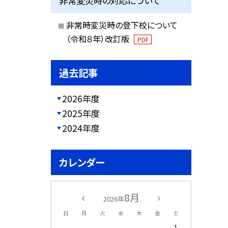
非常変災時の対応について
非常時変災時の登下校について
（令和８年）改訂版
PDF
過去記事
2026年度
2025年度
2024年度
カレンダー
8月
2026年
日
月
火
水
木
金
土
1