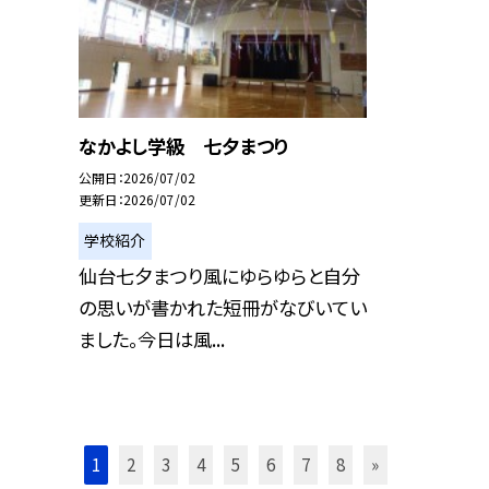
なかよし学級 七夕まつり
公開日
2026/07/02
更新日
2026/07/02
学校紹介
仙台七夕まつり風にゆらゆらと自分
の思いが書かれた短冊がなびいてい
ました。今日は風...
1
2
3
4
5
6
7
8
»