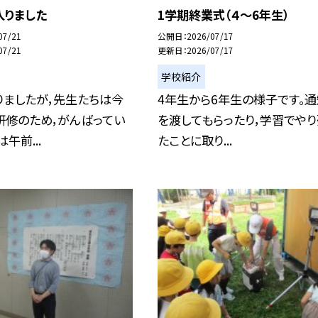
入りました
1学期終業式（４～6年生）
07/21
公開日
2026/07/17
07/21
更新日
2026/07/17
学校紹介
りましたが，先生たちは今
4年生から6年生の様子です。
研修のため，がんばってい
を渡してもらったり，学習でやり
午前...
たことに取り...