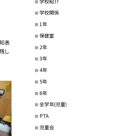
学校紹介
学校関係
1年
保健室
通知表
2年
残し
3年
4年
5年
6年
全学年(児童）
PTA
児童会