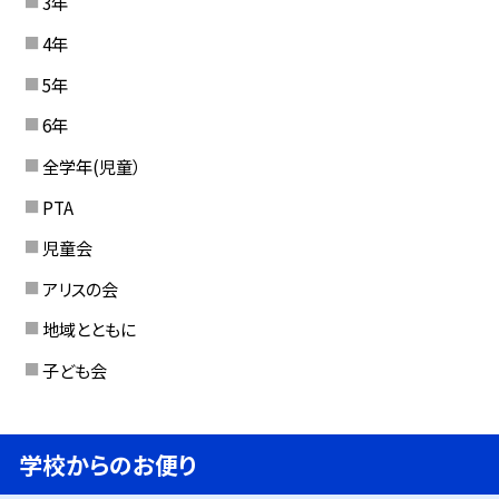
3年
4年
5年
6年
全学年(児童）
PTA
児童会
アリスの会
地域とともに
子ども会
学校からのお便り