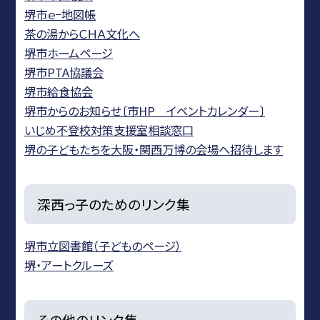
堺市ｅ−地図帳
茶の湯からＣＨＡ文化へ
堺市ホームページ
堺市PTA協議会
堺市給食協会
堺市からのお知らせ〔市HP イベントカレンダー〕
いじめ不登校対策支援室相談窓口
堺の子どもたちを大阪・関西万博の会場へ招待します
深西っ子のためのリンク集
堺市立図書館（子どものページ）
堺・アートクルーズ
その他のリンク集