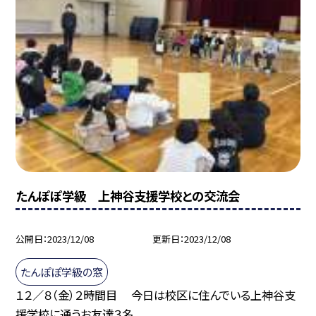
たんぽぽ学級 上神谷支援学校との交流会
公開日
2023/12/08
更新日
2023/12/08
たんぽぽ学級の窓
１２／８（金）２時間目 今日は校区に住んでいる上神谷支
援学校に通うお友達３名...