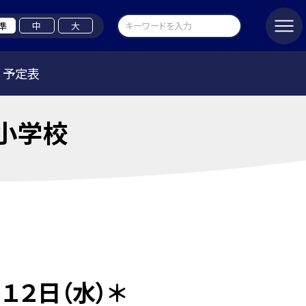
準
中
大
予定表
小学校
２日（水）＊