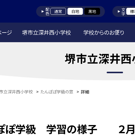
配色
文字
通常
白地
黒地
標
ページ
堺市立深井西小学校
学校からのお便り
堺市立深井西
市立深井西小学校
>
たんぽぽ学級の窓
>
詳細
ぽぽ学級 学習の様子 ２月１