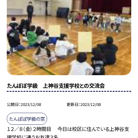
たんぽぽ学級 上神谷支援学校との交流会
公開日
2023/12/08
更新日
2023/12/08
たんぽぽ学級の窓
１２／８（金）２時間目 今日は校区に住んでいる上神谷支
援学校に通うお友達３名...