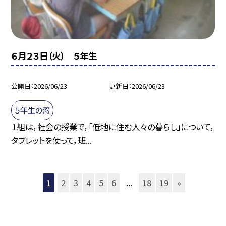
６月２３日（火） ５年生
公開日
2026/06/23
更新日
2026/06/23
５年生の窓
１組は，社会の授業で，「低地に住む人々の暮らし」について，
タブレットを使って，班...
1
2
3
4
5
6
...
18
19
»