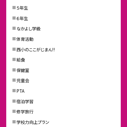
５年生
６年生
なかよし学級
体育活動
西小のここがじまん!!
給食
保健室
児童会
PTA
宿泊学習
修学旅行
学校力向上プラン