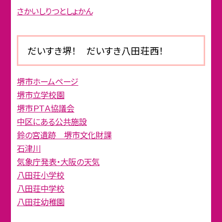
さかいしりつとしょかん
だいすき堺！ だいすき八田荘西！
堺市ホームページ
堺市立学校園
堺市ＰＴＡ協議会
中区にある公共施設
鈴の宮遺跡 堺市文化財課
石津川
気象庁発表・大阪の天気
八田荘小学校
八田荘中学校
八田荘幼稚園