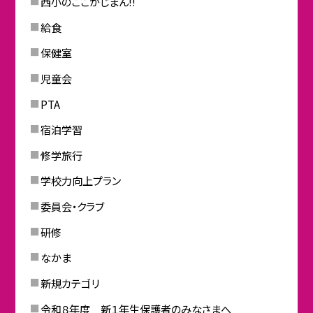
西小のここがじまん!!
給食
保健室
児童会
PTA
宿泊学習
修学旅行
学校力向上プラン
委員会・クラブ
研修
なかま
新規カテゴリ
令和８年度 新１年生保護者のみなさまへ