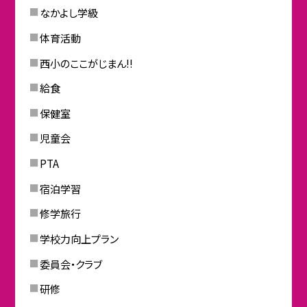
なかよし学級
体育活動
西小のここがじまん!!
給食
保健室
児童会
PTA
宿泊学習
修学旅行
学校力向上プラン
委員会・クラブ
研修