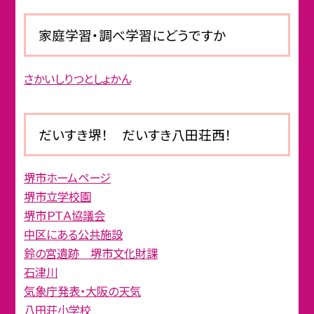
家庭学習・調べ学習にどうですか
さかいしりつとしょかん
だいすき堺！ だいすき八田荘西！
堺市ホームページ
堺市立学校園
堺市ＰＴＡ協議会
中区にある公共施設
鈴の宮遺跡 堺市文化財課
石津川
気象庁発表・大阪の天気
八田荘小学校