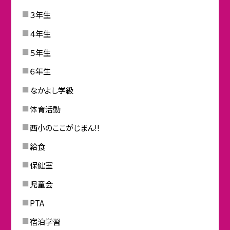
３年生
４年生
５年生
６年生
なかよし学級
体育活動
西小のここがじまん!!
給食
保健室
児童会
PTA
宿泊学習