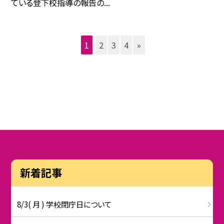
ている登下校指導の報告の...
1
2
3
4
»
新着記事
8/3( 月 ) 学校閉庁日について