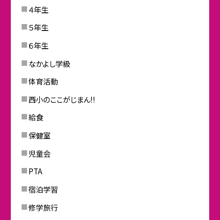
４年生
５年生
６年生
なかよし学級
体育活動
西小のここがじまん!!
給食
保健室
児童会
PTA
宿泊学習
修学旅行