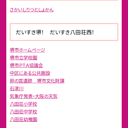
さかいしりつとしょかん
だいすき堺！ だいすき八田荘西！
堺市ホームページ
堺市立学校園
堺市ＰＴＡ協議会
中区にある公共施設
鈴の宮遺跡 堺市文化財課
石津川
気象庁発表・大阪の天気
八田荘小学校
八田荘中学校
八田荘幼稚園