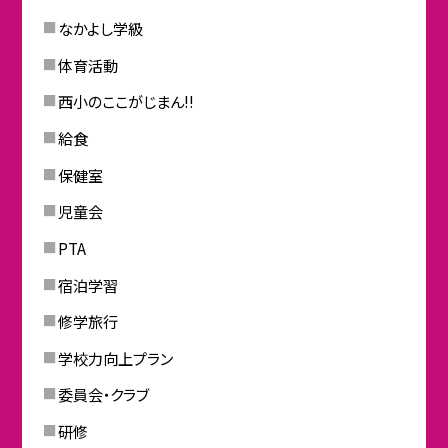
なかよし学級
体育活動
西小のここがじまん!!
給食
保健室
児童会
PTA
宿泊学習
修学旅行
学校力向上プラン
委員会・クラブ
研修