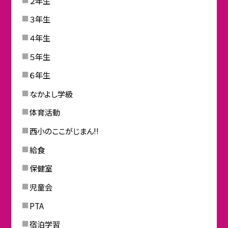
２年生
３年生
４年生
５年生
６年生
なかよし学級
体育活動
西小のここがじまん!!
給食
保健室
児童会
PTA
宿泊学習