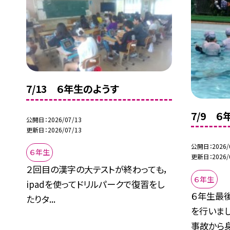
7/13 ６年生のようす
7/9 
公開日
2026/07/13
更新日
2026/07/13
公開日
2026/
６年生
更新日
2026/
２回目の漢字の大テストが終わっても，
６年生
ipadを使ってドリルパークで復習をし
６年生最
たりタ...
を行いまし
事故から身.