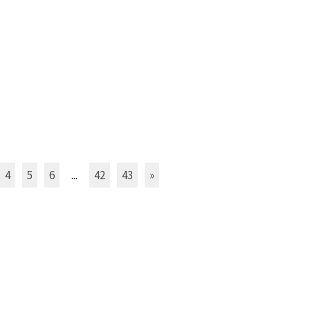
4
5
6
...
42
43
»