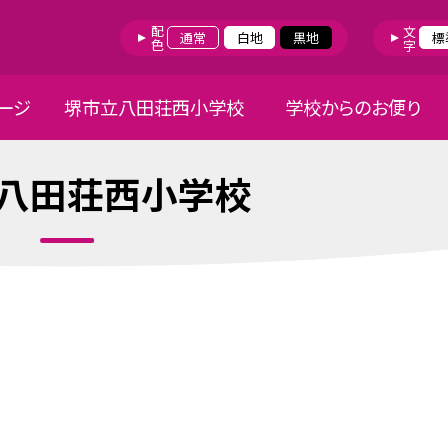
配色
文字
通常
白地
黒地
標
ージ
堺市立八田荘西小学校
学校からのお便り
八田荘西小学校