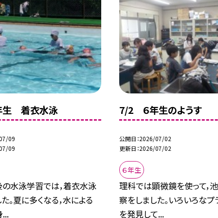
６年生 着衣水泳
7/2 ６年生のようす
07/09
公開日
2026/07/02
07/09
更新日
2026/07/02
６年生
後の水泳学習では，着衣水泳
理科では顕微鏡を使って，
た。夏に多くなる，水による
察をしました。いろいろなプ
..
を発見して...