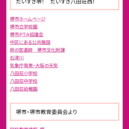
だいすき堺！ だいすき八田荘西！
堺市ホームページ
堺市立学校園
堺市ＰＴＡ協議会
中区にある公共施設
鈴の宮遺跡 堺市文化財課
石津川
気象庁発表・大阪の天気
八田荘小学校
八田荘中学校
八田荘幼稚園
堺市・堺市教育委員会より