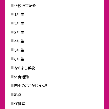
学校行事紹介
１年生
２年生
３年生
４年生
５年生
６年生
なかよし学級
体育活動
西小のここがじまん!!
給食
保健室