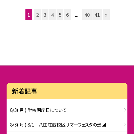
1
2
3
4
5
6
...
40
41
»
新着記事
8/3( 月 ) 学校閉庁日について
8/3( 月 ) 8/1 八田荘西校区サマーフェスタの巡回