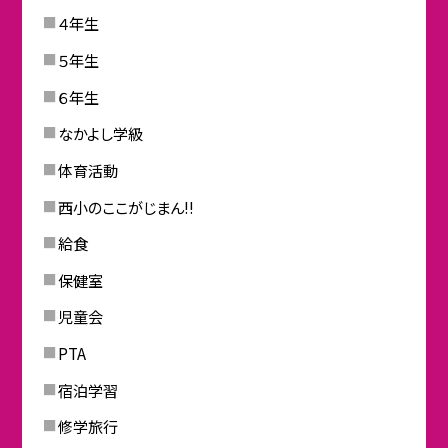
４年生
５年生
６年生
なかよし学級
体育活動
西小のここがじまん!!
給食
保健室
児童会
PTA
宿泊学習
修学旅行