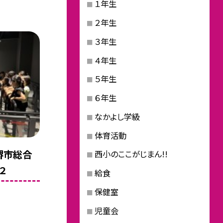
１年生
２年生
３年生
４年生
５年生
６年生
なかよし学級
体育活動
 堺市総合
西小のここがじまん!!
２
給食
保健室
児童会