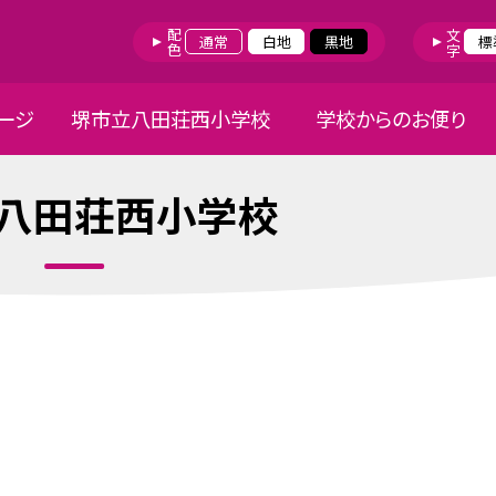
配色
文字
通常
白地
黒地
標
ージ
堺市立八田荘西小学校
学校からのお便り
八田荘西小学校