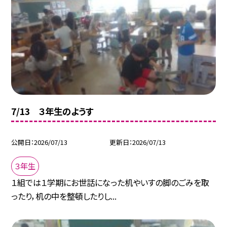
7/13 ３年生のようす
公開日
2026/07/13
更新日
2026/07/13
３年生
１組では１学期にお世話になった机やいすの脚のごみを取
ったり，机の中を整頓したりし...