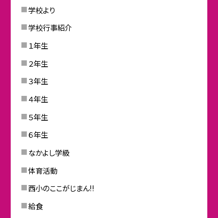
学校より
学校行事紹介
１年生
２年生
３年生
４年生
５年生
６年生
なかよし学級
体育活動
西小のここがじまん!!
給食