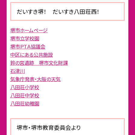
だいすき堺！ だいすき八田荘西！
堺市ホームページ
堺市立学校園
堺市ＰＴＡ協議会
中区にある公共施設
鈴の宮遺跡 堺市文化財課
石津川
気象庁発表・大阪の天気
八田荘小学校
八田荘中学校
八田荘幼稚園
堺市・堺市教育委員会より