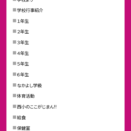
学校行事紹介
１年生
２年生
３年生
４年生
５年生
６年生
なかよし学級
体育活動
西小のここがじまん!!
給食
保健室