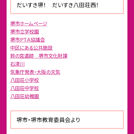
だいすき堺！ だいすき八田荘西！
堺市ホームページ
堺市立学校園
堺市ＰＴＡ協議会
中区にある公共施設
鈴の宮遺跡 堺市文化財課
石津川
気象庁発表・大阪の天気
八田荘小学校
八田荘中学校
八田荘幼稚園
堺市・堺市教育委員会より