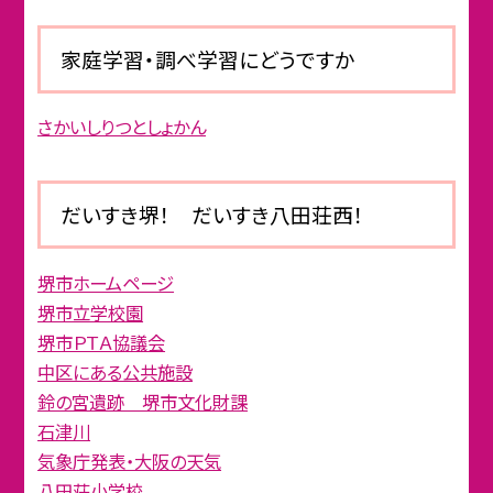
家庭学習・調べ学習にどうですか
さかいしりつとしょかん
だいすき堺！ だいすき八田荘西！
堺市ホームページ
堺市立学校園
堺市ＰＴＡ協議会
中区にある公共施設
鈴の宮遺跡 堺市文化財課
石津川
気象庁発表・大阪の天気
八田荘小学校