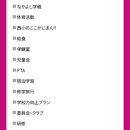
なかよし学級
体育活動
西小のここがじまん!!
給食
保健室
児童会
PTA
宿泊学習
修学旅行
学校力向上プラン
委員会・クラブ
研修