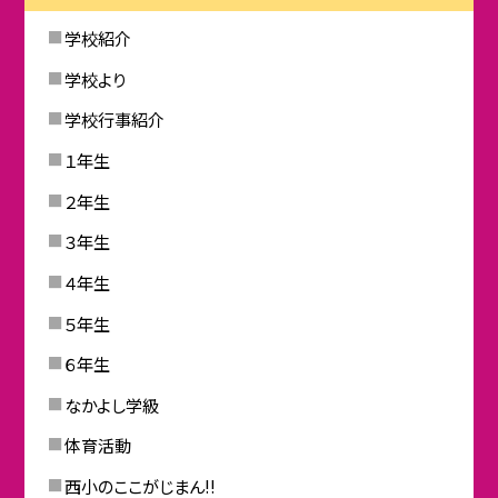
学校紹介
学校より
学校行事紹介
１年生
２年生
３年生
４年生
５年生
６年生
なかよし学級
体育活動
西小のここがじまん!!