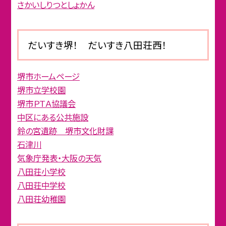
さかいしりつとしょかん
だいすき堺！ だいすき八田荘西！
堺市ホームページ
堺市立学校園
堺市ＰＴＡ協議会
中区にある公共施設
鈴の宮遺跡 堺市文化財課
石津川
気象庁発表・大阪の天気
八田荘小学校
八田荘中学校
八田荘幼稚園