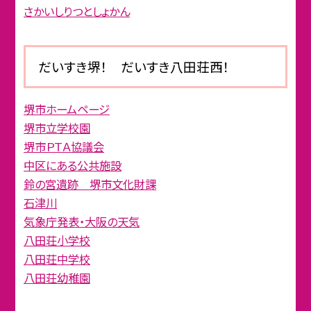
さかいしりつとしょかん
だいすき堺！ だいすき八田荘西！
堺市ホームページ
堺市立学校園
堺市ＰＴＡ協議会
中区にある公共施設
鈴の宮遺跡 堺市文化財課
石津川
気象庁発表・大阪の天気
八田荘小学校
八田荘中学校
八田荘幼稚園