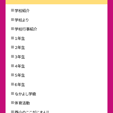
学校紹介
学校より
学校行事紹介
１年生
２年生
３年生
４年生
５年生
６年生
なかよし学級
体育活動
西小のここがじまん!!