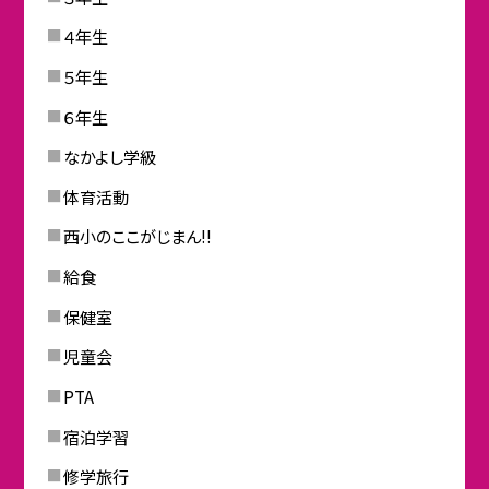
４年生
５年生
６年生
なかよし学級
体育活動
西小のここがじまん!!
給食
保健室
児童会
PTA
宿泊学習
修学旅行