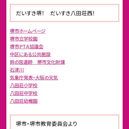
だいすき堺！ だいすき八田荘西！
堺市ホームページ
堺市立学校園
堺市ＰＴＡ協議会
中区にある公共施設
鈴の宮遺跡 堺市文化財課
石津川
気象庁発表・大阪の天気
八田荘小学校
八田荘中学校
八田荘幼稚園
堺市・堺市教育委員会より