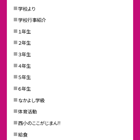
学校より
学校行事紹介
１年生
２年生
３年生
４年生
５年生
６年生
なかよし学級
体育活動
西小のここがじまん!!
給食