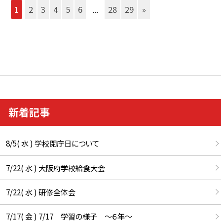
1
2
3
4
5
6
...
28
29
»
新着記事
8/5( 水 ) 学校閉庁日について
7/22( 水 ) 大阪府学校給食大会
7/22( 水 ) 研修全体会
7/17( 金 ) 7/17 学習の様子 ～６年～