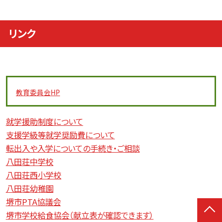
リンク
教育委員会
HP
就学援助制度について
支援学級等就学奨励費について
転出入や入学についての手続き・ご相談
八田荘中学校
八田荘西小学校
八田荘幼稚園
堺市PTA協議会
堺市学校給食協会（献立表が確認できます）