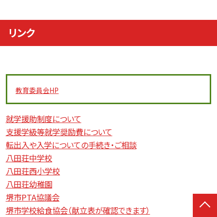
リンク
教育委員会
HP
就学援助制度について
支援学級等就学奨励費について
転出入や入学についての手続き・ご相談
八田荘中学校
八田荘西小学校
八田荘幼稚園
堺市PTA協議会
堺市学校給食協会（献立表が確認できます）