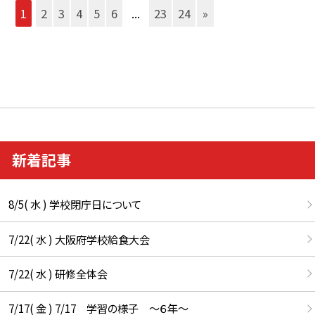
1
2
3
4
5
6
...
23
24
»
新着記事
8/5( 水 ) 学校閉庁日について
7/22( 水 ) 大阪府学校給食大会
7/22( 水 ) 研修全体会
7/17( 金 ) 7/17 学習の様子 ～６年～