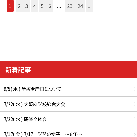
1
2
3
4
5
6
...
23
24
»
新着記事
8/5( 水 ) 学校閉庁日について
7/22( 水 ) 大阪府学校給食大会
7/22( 水 ) 研修全体会
7/17( 金 ) 7/17 学習の様子 ～６年～