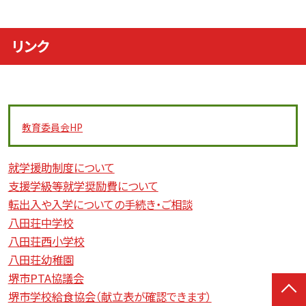
リンク
教育委員会
HP
就学援助制度について
支援学級等就学奨励費について
転出入や入学についての手続き・ご相談
八田荘中学校
八田荘西小学校
八田荘幼稚園
堺市PTA協議会
堺市学校給食協会（献立表が確認できます）