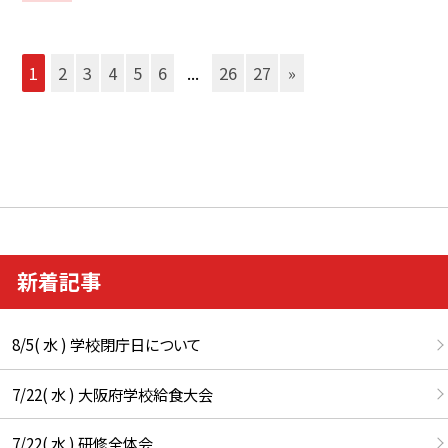
1
2
3
4
5
6
...
26
27
»
新着記事
8/5( 水 ) 学校閉庁日について
7/22( 水 ) 大阪府学校給食大会
7/22( 水 ) 研修全体会