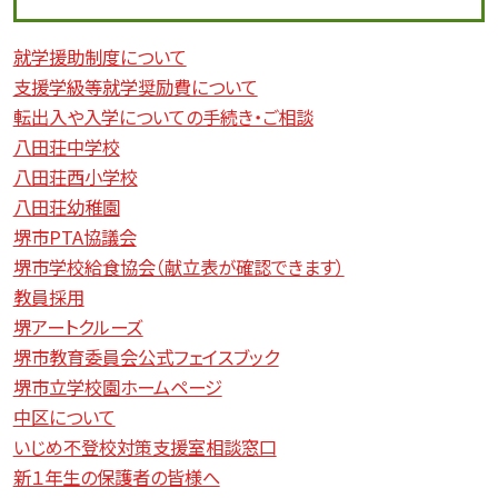
就学援助制度について
支援学級等就学奨励費について
転出入や入学についての手続き・ご相談
八田荘中学校
八田荘西小学校
八田荘幼稚園
堺市PTA協議会
堺市学校給食協会（献立表が確認できます）
教員採用
堺アートクルーズ
堺市教育委員会公式フェイスブック
堺市立学校園ホームページ
中区について
いじめ不登校対策支援室相談窓口
新１年生の保護者の皆様へ