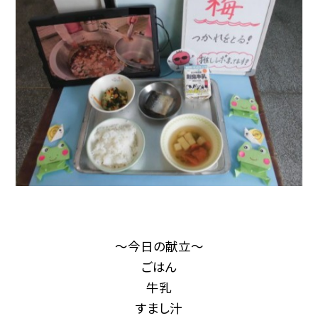
～今日の献立～
ごはん
牛乳
すまし汁