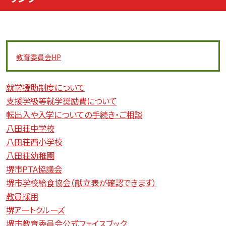
教育委員会
HP
就学援助制度について
支援学級等就学奨励費について
転出入や入学についての手続き・ご相談
八田荘中学校
八田荘西小学校
八田荘幼稚園
堺市PTA協議会
堺市学校給食協会（献立表が確認できます）
教員採用
堺アートクルーズ
堺市教育委員会公式フェイスブック