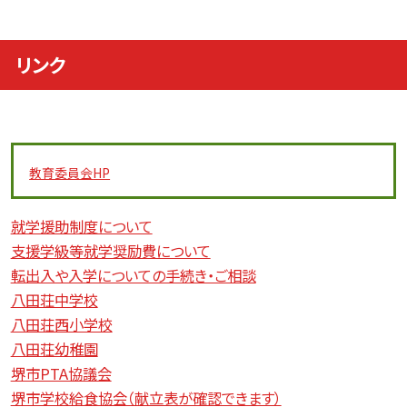
リンク
教育委員会
HP
就学援助制度について
支援学級等就学奨励費について
転出入や入学についての手続き・ご相談
八田荘中学校
八田荘西小学校
八田荘幼稚園
堺市PTA協議会
堺市学校給食協会（献立表が確認できます）